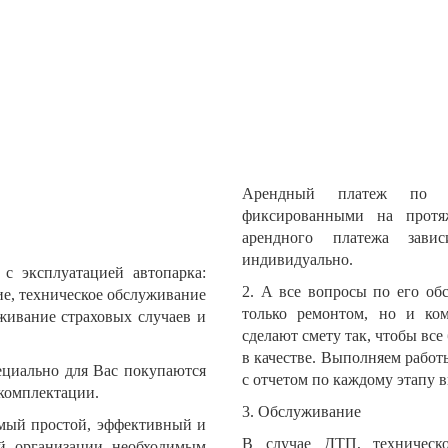
Арендный платеж по до
фиксированными на протяж
арендного платежа зави
индивидуально.
с эксплуатацией автопарка:
2. А все вопросы по его о
ие, техническое обслуживание
только ремонтом, но и ко
уживание страховых случаев и
сделают смету так, чтобы все
в качестве. Выполняем работ
пециально для Вас покупаются
с отчетом по каждому этапу 
комплектации.
3. Обслуживание
мый простой, эффективный и
В случае ДТП, техническ
й организации необходимым