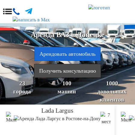
Аренда ВАЗ в Донецке
Арендовать автомобиль
Получить консультацию
23
100
1000
города
машин
довольных
клиентов
Lada Largus